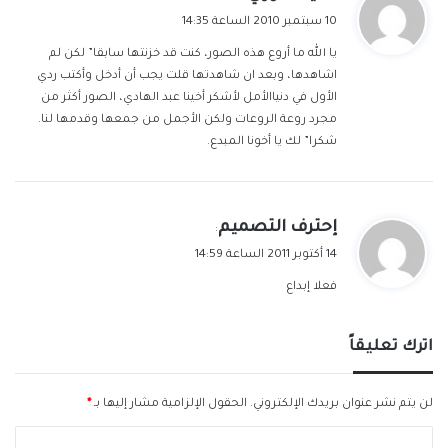
ق
10 سبتمبر 2010 الساعة 14:35
و
يا الله ما أروع هذه الصور، كنت قد خزنتها سابقا” لكن لم
ل
اشاهدها، وبعد ان شاهدتها قلت يجب أن أدخل وأكتب ردي
الأول في دنياالأمل لأشكر أخينا عبد الهادي، الصور أكثر من
مجرد روعة الروعات ولكن الأجمل من جمعها وقدمها لنا.
شكرا” لك يا أخونا المبدع.
ي
إحترف التصميم
:
ق
14 أكتوبر 2011 الساعة 14:59
و
فعلا إبداع
ل
اترك تعليقاً
لن يتم نشر عنوان بريدك الإلكتروني.
الحقول الإلزامية مشار إليها بـ
*
ا