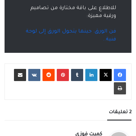
للاطلاع على باقة مختارة من تصاميم
ورقية مميزة:
فن الورق: حينما يتحول الورق إلى لوحة
فنية..
لينكدإن
‏Tumblr
بينتيريست
‏Reddit
‏VKontakte
مشاركة عبر البريد
طباعة
‫2 تعليقات
ي
كميت فوزي
: