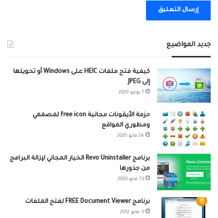
A
l
جديد المواضيع
t
e
كيفية فتح ملفات HEIC على Windows أو تحويلها
إلى JPEG
r
7 يوليو 2020
n
a
حزمة الأيقونات مجانية free icon لمصممي
ومطوري المواقع
t
24 مايو 2020
i
برنامج Revo Uninstaller الخيار المجاني لإزالة البرامج
v
من جذورها
e
13 مايو 2020
:
برنامج FREE Document Viewer لفتح الملفات
3 مايو 2012