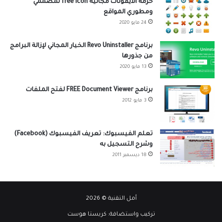
حزمة الأيقونات مجانية free icon لمصممي
ومطوري المواقع
24 مايو 2020
برنامج Revo Uninstaller الخيار المجاني لإزالة البرامج
من جذورها
13 مايو 2020
برنامج FREE Document Viewer لفتح الملفات
3 مايو 2012
تعلم الفيسبوك: تعريف الفيسبوك (Facebook)
وشرح التسجيل به
18 ديسمبر 2011
أمل التقنية © 2026
تركيب واستضافة:
كريستا هوست