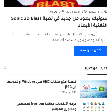
إدارة الموقع
18 يونيو 2008
0
65
سونيك يعود من جديد في لعبة Sonic 3D Blast
الثلاثية الأبعاد
القنفذ الأزرق سونيك يطل علينا في لعبة مجانية ثلاثية الأبعاد , الجديد هذه
المرة أنه لوحدة و بدون مساعدة أصدقائه…
أكمل القراءة »
جديد المواضيع
كيفية فتح ملفات HEIC على Windows أو تحويلها
إلى JPEG
7 يوليو 2020
حزمة الأيقونات مجانية free icon لمصممي
ومطوري المواقع