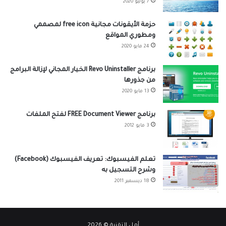
7 يوليو 2020
n
a
حزمة الأيقونات مجانية free icon لمصممي
ومطوري المواقع
t
24 مايو 2020
i
برنامج Revo Uninstaller الخيار المجاني لإزالة البرامج
v
من جذورها
e
13 مايو 2020
:
برنامج FREE Document Viewer لفتح الملفات
3 مايو 2012
تعلم الفيسبوك: تعريف الفيسبوك (Facebook)
وشرح التسجيل به
18 ديسمبر 2011
أمل التقنية © 2026