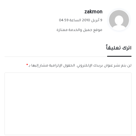
ي
zakmon
:
ق
9 أبريل 2010 الساعة 04:59
و
موقع جميل والخدمة ممتازة
ل
اترك تعليقاً
لن يتم نشر عنوان بريدك الإلكتروني.
الحقول الإلزامية مشار إليها بـ
*
ا
ل
ت
ع
ل
ي
ق