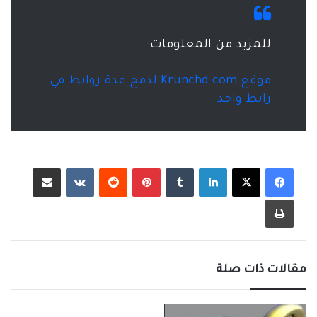
للمزيد من المعلومات:
موقع Krunchd.com لدمج عدة روابط في
رابط واحد
لينكدإن
‏Tumblr
بينتيريست
‏Reddit
‏VKontakte
مشاركة عبر البريد
طباعة
مقالات ذات صلة