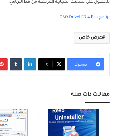
للحصول على نسختك المجانية المرخصة من هذا البرنامج:
برنامج O&O DriveLED 4 Pro
عرض خاص
لينكدإن
‏Tumblr
فيسبوك
X
مقالات ذات صلة