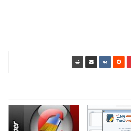
بينتيريست
‏Reddit
‏VKontakte
مشاركة عبر البريد
طباعة