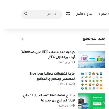
مقال عشوائي
بحث
دماتية
مدونة الأمل
عن
جديد المواضيع
كيفية فتح ملفات HEIC على Windows
أو تحويلها إلى JPEG
7 يوليو 2020
حزمة الأيقونات مجانية free icon
لمصممي ومطوري المواقع
24 مايو 2020
برنامج Revo Uninstaller الخيار المجاني
لإزالة البرامج من جذورها
13 مايو 2020