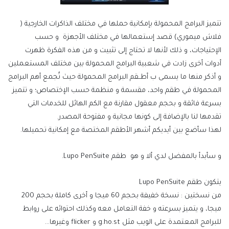
تتميز البرامج المحمولة بإمكانية حملها في مختلف الذاكرات الخارجية (
فلاش ميموري) قصد إستعمالها في مختلف الأجهزة و حسب
الإحتياجات، و ذلك لأنها لا تحتاج إلى تثبيت و من هذه الفكرة ظهرت
أدوات أخرى زادت في شعبية البرامج المحمولة بين مختلف المستعملين
و أذكر منها ما يسمى ب أطــقم البرامج المحمولة حيث تُجمع أهم البرامج
المحمولة في طقم واحد، مقسمة و منظمة حسب الإختصاص؛ و تتميز
بسرعة فائقة و بحجم معقول مقارنة مع الكم الهائل للخدمات التي
تقدمها لنا بالإضافة إلى كونها مجانية و مفتوحة المصدر.
لهذا سأضع بين أيديكم أشهر الأطقم المختصة مع إمكانية تحميلها.
و سأبدأ بالمفضل لدي ألا و هو طقم Lupo PenSuite.
يتكون طقم Lupo PenSuite
من نسختين : نسخة خفيفة بحجم 60 ميجا و أخرى كاملة بحجم 200
ميجا، و يتميز بسرعته و خفة التعامل معه وكذلك احتوائه على روابط
للبرامج المعتمدة على الويب مثل g.ho.st و flicker وغيرها…