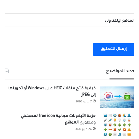
الموقع الإلكتروني
A
l
جديد المواضيع
t
e
كيفية فتح ملفات HEIC على Windows أو تحويلها
إلى JPEG
r
7 يوليو 2020
n
a
حزمة الأيقونات مجانية free icon لمصممي
ومطوري المواقع
t
24 مايو 2020
i