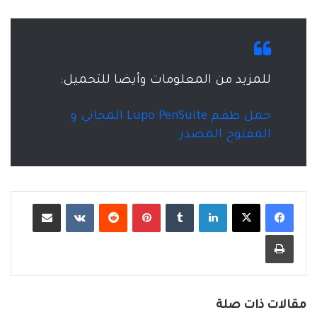
للمزيد من المعلومات وأيضا للتحميل:
حمل طقـم Lupo PenSuite المجاني و
المفتوح المصدر
لينكدإن
‏Tumblr
بينتيريست
‏Reddit
‏VKontakte
مشاركة عبر البريد
طباعة
مقالات ذات صلة