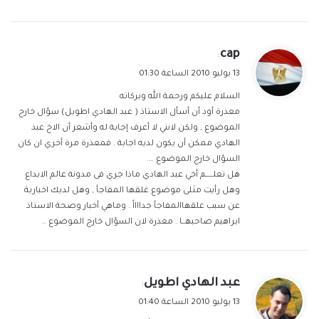
ي
cap
:
ق
13 يوليو 2010 الساعة 01:30
و
السلام عليكم ورحمة الله وبركاته
ل
معذرة أود أن أسأل الاستاذ ( عبد الهادي اطويل) سؤال خارج
الموضوع , ولكن لانني لا أعرف إجابة له وأشعر أن الاخ عبد
الهادي ممكن أن يكون لديه اجابة . فمعذرة مرة أخري ان كان
السؤال خارج الموضوع ….
هل تعلـــــم أخي عبد الهادي ماذا جري فى مدونة عالم الابداع
وهل رأيت مثلى موضوع غلقها المفاجأ , وهل لديك اخبارية
عن سبب غلقهاالمفاجأ جدااااً . وماهي أخبار وصحة الاستاذ
ابراهيم صاحبهــا . معذرة لان السؤال خارج الموضوع ..
ي
عبد الهادي اطويل
:
ق
13 يوليو 2010 الساعة 01:40
و