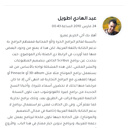
ي
عبد الهادي اطويل
:
ق
24 مارس 2010 الساعة 00:43
و
أهلا بك أخي الكريم عمرو.
ل
بالنسبة لعالم البرامج الحرة و/أو المجانية فمعظم البرامج به
تدعم الكتابة باللغة العربية، لكن هذا لا يمنع من وجود البعض
منها كما أوردت في الرابط ذي الصلة بآخر الموضوع، حيث
يتحدث عن برنامج Scribus الخاص بتصميم المطبوعات
والنشر المكتبي، لكن هذه المشكلة تواجه بالأساس من قد
يستعمل برامج المونتاج مثلا مثل 3D-album أو Pinnacle أو
غيرها (فعهدي مع البرامج التجارية قد انتهى أخي إلا ما كان
مرخصا منها لذلك لا تحضرني أسماء كثيرة)، وأحيانا النسخ
الجديدة من برامج كبيرة كالفوتوشوب حيث تكون النسخة
الداعمة للعربية لازالت في الطريق بعد، وتلك برامج تجارية
كما تعلم أخي، وفي كل الحالات فمتى تم استعمال برنامج لا
يدعم الكتابة باللغة العربية (خاصة في مجالي التصميم
والمونتاج)، فإن الحاجة حينها تكون ملحة لبرنامج يعمل على
دعمه للعربية، وبرنامج تدوين خيار ممتاز في هذا الباب، والأروع