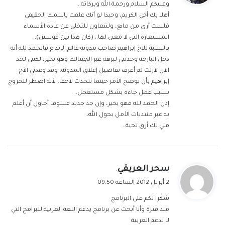
وعليكم السلام ورحمة الله وبركاته..
ل
أهلا بك أخي الكريم، وحبذا لو أنك علقت باسمك الحقيقي
فلست أرى من مانع، ولنتعاون للتخلي عن عادة الأسماء
المستعارة التي لا معنى لها.. (كان هذا بين قوسين)..
بالنسبة للاخ إبراهيم صاحب مدونة عالم الإبداع فالحمد لله أنه
دخل البارحة وحدثني لبرهة عبر الجيتالك وهو بخير، لكنني لحد
الان لازلت لم أعرف تفاصيل إغلاق المدونة، وقد وعدني الأخ
إبراهيم بأن يوضح الأمر حينما نتحدث لاحقا، لأنه اضطر للخروج
بسبب عمل جاءه بشكل مستعجل..
إذن الحمد لله فهو بخير، وإن جد جديد فسوف أحاول أن أعلم
به عبر منتديات الأمل بحول الله..
مني لك أرق تحية..
ي
سحر العريقي
:
ق
2 أبريل 2012 الساعة 09:50
و
شكرا لكم على البرنامج
ل
منذ فترة وأنا أبحث عن برنامج يدعم اللغة العربية للبرامج التي
لا تدعم العربية