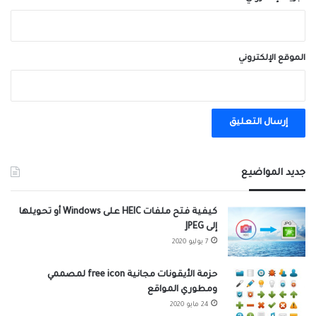
الموقع الإلكتروني
A
l
جديد المواضيع
t
e
كيفية فتح ملفات HEIC على Windows أو تحويلها
إلى JPEG
r
7 يوليو 2020
n
a
حزمة الأيقونات مجانية free icon لمصممي
ومطوري المواقع
t
24 مايو 2020