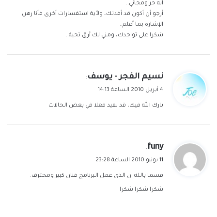
أنه حر ومجاني..
أرجو أن أكون قد أفدتك، ولأية استفسارات أخرى فأنا رهن
الإشارة بما أعلم..
شكرا على تواجدك، ومني لك أرق تحية..
ي
نسيم الفجر - يوسف
:
ق
4 أبريل 2010 الساعة 14:13
و
بارك الله فيك، قد يفيد فعلا في بعض الحالات
ل
ي
funy
:
ق
11 يونيو 2010 الساعة 23:28
و
قسما بالله ان الذي عمل البرنامج فنان كبير ومحترف.
ل
شكرا شكرا شكرا