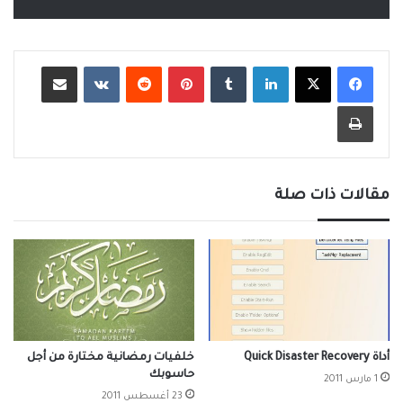
لينكدإن
‏Tumblr
بينتيريست
‏Reddit
‏VKontakte
مشاركة عبر البريد
طباعة
مقالات ذات صلة
أداة Quick Disaster Recovery
خلفيات رمضانية مختارة من أجل
حاسوبك
1 مارس 2011
23 أغسطس 2011