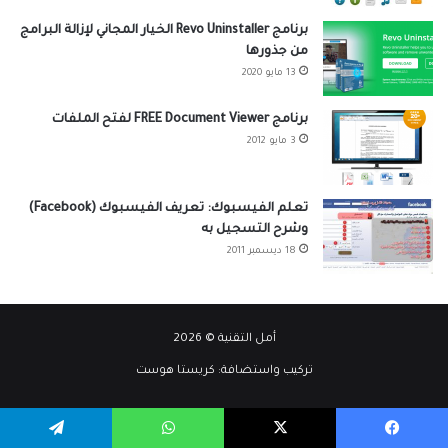
i
برنامج Revo Uninstaller الخيار المجاني لإزالة البرامج
v
من جذورها
e
13 مايو 2020
:
برنامج FREE Document Viewer لفتح الملفات
3 مايو 2012
تعلم الفيسبوك: تعريف الفيسبوك (Facebook)
وشرح التسجيل به
18 ديسمبر 2011
أمل التقنية © 2026
تركيب واستضافة:
كريستا هوست
فيسبوك
X
واتساب
تيلقرام